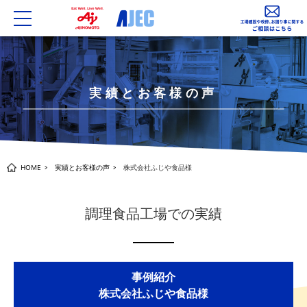
toggle
navigation
実績とお客様の声
HOME
実績とお客様の声
株式会社ふじや食品様
調理食品工場での実績
事例紹介
株式会社ふじや食品様