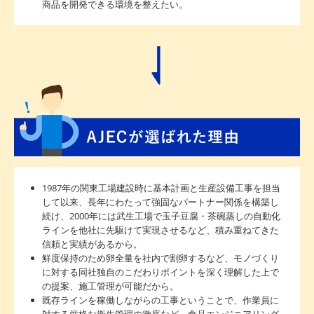
商品を開発できる環境を整えたい。
1987年の関東工場建設時に基本計画と生産設備工事を担当
して以来、長年にわたって強固なパートナー関係を構築し
続け、2000年には武生工場で玉子豆腐・茶碗蒸しの自動化
ラインを他社に先駆けて実現させるなど、積み重ねてきた
信頼と実績があるから。
鮮度保持のため卵全量を社内で割卵するなど、モノづくり
に対する同社独自のこだわりポイントを深く理解した上で
の提案、施工管理が可能だから。
既存ラインを稼働しながらの工事ということで、作業員に
対する厳格な衛生管理の徹底など、食品エンジニアリング