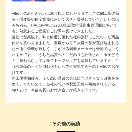
AJECとのお付き合いは30年以上にわたります。この間工場の新
築・増改築や保全業務において大きく貢献していただいたのは
もちろん、HACCPやISO22000認証取得等衛生管理面において
も、熱意あるご提案とご指導を受けてきました。
当社は創業以来、味と鮮度に優れた社内割卵にこだわった商品
作りを貫いてきました。農場から毎日大量の卵が運び込まれる
ため衛生管理が難しく、手がける同業メーカーは全国でもごく
わずかです。こうした品質へのこだわりも評価され、玉子どう
ふ、茶わんむしでは長年トップシェアを堅持していますが、こ
れら製品のライン自動化をいち早く実現できたのもAJECのおか
げです。
新工場稼働後も、より高い品質の実現に向けさらなる改善を進
めていきたいので、当社の想いや製造工程を熟知されている
AJECとは、今後も長いお付き合いが続きそうです。
その他の実績