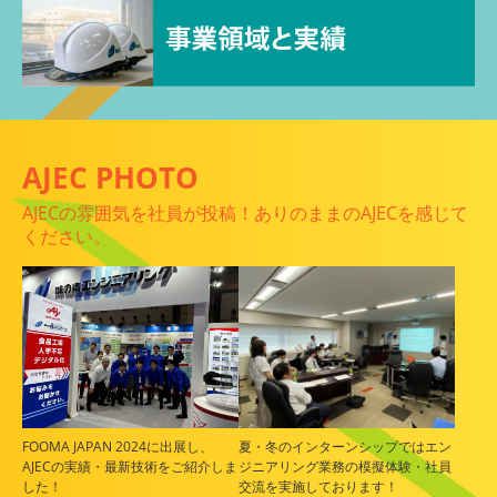
AJEC PHOTO
AJECの雰囲気を社員が投稿！ありのままのAJECを感じて
ください。
FOOMA JAPAN 2024に出展し、
夏・冬のインターンシップではエン
AJECの実績・最新技術をご紹介しま
ジニアリング業務の模擬体験・社員
した！
交流を実施しております！