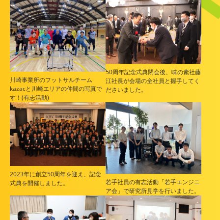
50周年記念式典閉会後、味の素社藤
川崎事業所のフットサルチーム
江社長が会場の全社員と握手してく
kazacと川崎エリアの仲間の写真で
ださいました。
す！(有志活動)
2023年に創立50周年を迎え、記念
若手社員の有志活動「若手エンジニ
式典を開催しました。
ア会」で研究所見学を行いました。