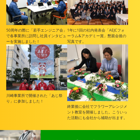
50周年の際に「若手エンジニア会」
1年に1回の社内発表会「AEJCフォ
で各事業所に訪問し社員インタビュ
ーラム&アカデミー賞」懇親会後の
ーを実施しました！
写真です。
川崎事業所で開催された「あじ祭
り」に参加しました！
終業後に会社でフラワーアレンジメ
ント教室を開催しました。こういっ
た活動にも会社から補助が出ます。