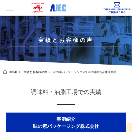
toggle
navigation
実績とお客様の声
HOME
実績とお客様の声
味の素パッケージング (現 味の素食品) 株式会社
調味料・油脂工場での実績
事例紹介
味の素パッケージング株式会社