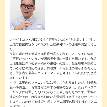
大手ゼネコンとAJECの2社でデザインコンペをお願いし、同じ
土俵で提案内容を比較検討した結果AJECへの発注を決定しまし
た。
実際に得た付加価値と満足度の高さを考えると、AJECに依頼し
て正解だったというのが関係者全員の一致した想いです。食品
工場建設に伴う公的手続きや規格への対応、生産現場を熟知し
ているが故の対応の速さ、情報力、工程管理の確かさを考える
と、予算内で最高のパフォーマンスを発揮していただいたと感
謝しています。
中でも工場内のゾーニングには強くこだわりましたが、設備配
置や導線設計、資材選定に対する妥協のなさは、食品エンジニ
アリングに精通したAJECだからこそ成し得たものです。通常の
建設会社ではこれ程きめ細かい品質管理は徹底できなかったで
しょう。おかげでJIA食品生産システム認証の取得も極めてスム
ーズでした。