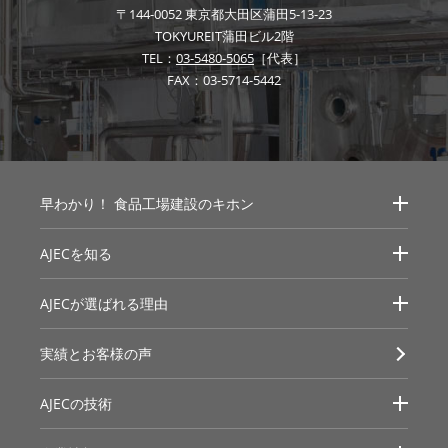
〒144-0052
東京都大田区蒲田5-13-23
TOKYUREIT蒲田ビル2階
TEL：
03-5480-5065
［代表］
FAX：03-5714-5442
早わかり！
食品工場建設のキホン
AJECを知る
AJECが選ばれる理由
実績とお客様の声
AJECの技術