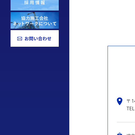
〒1
TEL