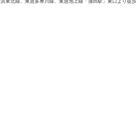
R京浜東北線、東急多摩川線、東急池上線「蒲田駅」東口より徒歩