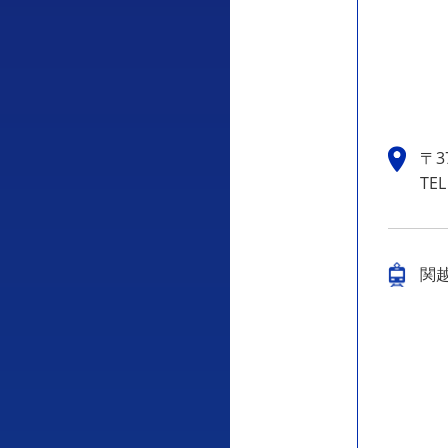
〒3
TEL
関