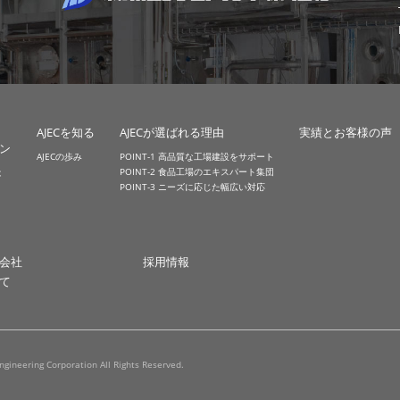
AJECを知る
AJECが選ばれる理由
実績とお客様の声
ン
AJECの歩み
POINT-1 高品質な工場建設をサポート
POINT-2 食品工場のエキスパート集団
は
POINT-3 ニーズに応じた幅広い対応
会社
採用情報
て
ngineering Corporation All Rights Reserved.