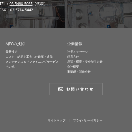
TEL：
03-5480-5065
［代表］
FAX：03-5714-5442
AJECの技術
企業情報
最新技術
社長メッセージ
コスト、納期を工夫した建築・改修
経営方針
メンテナンス＆リファイニングサービス
品質・環境・安全衛生方針
その他
会社概要
事業所・関連会社
サイトマップ
|
プライバシーポリシー