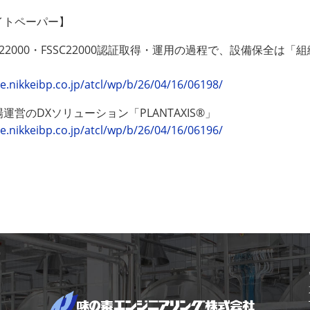
イトペーパー】
O22000・FSSC22000認証取得・運用の過程で、設備保全
ve.nikkeibp.co.jp/atcl/wp/b/26/04/16/06198/
運営のDXソリューション「PLANTAXIS®」
ve.nikkeibp.co.jp/atcl/wp/b/26/04/16/06196/