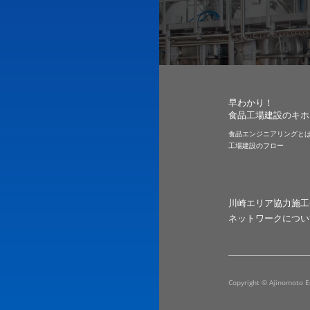
早わかり！
食品工場建設のキホ
食品エンジニアリングと
工場建設のフロー
川崎エリア協力施工
ネットワークについ
Copyright © Ajinomoto E