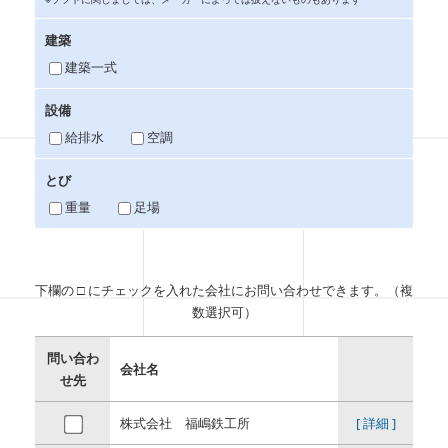
建築
建築一式
設備
給排水
空調
とび
重量
足場
下欄の □ にチェックを入れた会社にお問い合わせできます。（複
数選択可）
問い合わ
会社名
せ先
株式会社 福嶋鉄工所
[ 詳細 ]