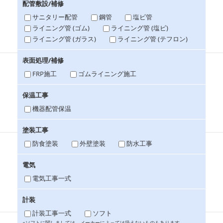
配管敷設/補修
サニタリー配管
鋼管
塩ビ管
ライニング管 (ゴム)
ライニング管 (塩ビ)
ライニング管 (ガラス)
ライニング管 (テフロン)
表面処理/補修
FRP施工
ゴムライニング施工
保温工事
機器配管保温
塗装工事
防食塗装
外壁塗装
防水工事
電気
電気工事一式
計装
計装工事一式
ソフト
※ソフトに関しましては、メーカーによっては扱えないものもあります